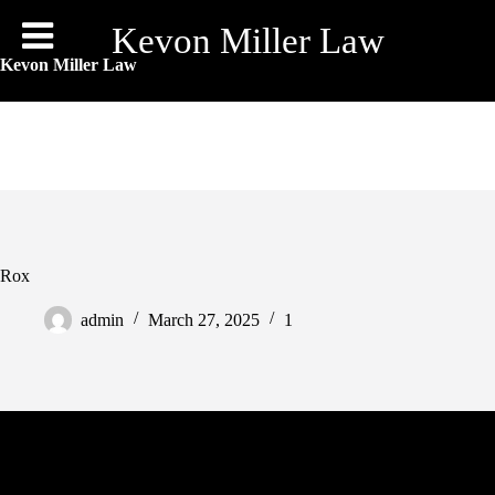
Skip
to
Kevon Miller Law
content
Kevon Miller Law
Rox
admin
March 27, 2025
1
X