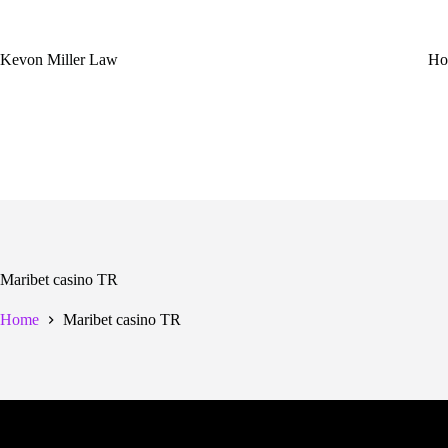
Skip
to
content
Kevon Miller Law
Ho
Maribet casino TR
Home
Maribet casino TR