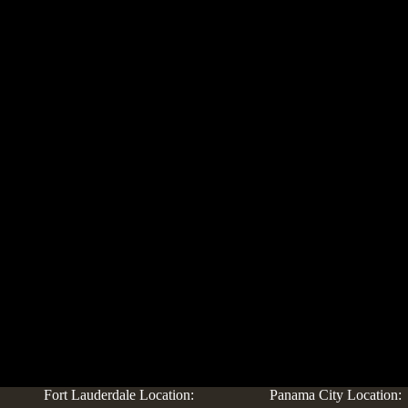
Fort Lauderdale Location:
Panama City Location: