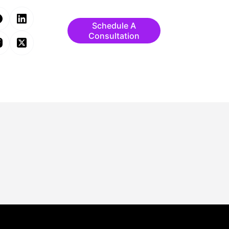
Schedule A
Consultation