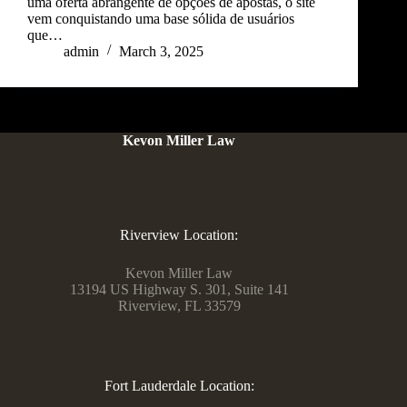
uma oferta abrangente de opções de apostas, o site
vem conquistando uma base sólida de usuários
que…
admin
March 3, 2025
Kevon Miller Law
Riverview Location:
Kevon Miller Law
13194 US Highway S. 301, Suite 141
Riverview, FL 33579
Fort Lauderdale Location: