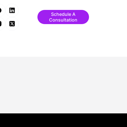
Schedule A
Consultation