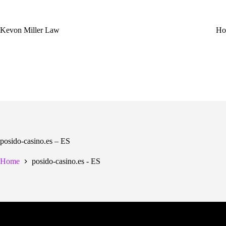
Skip
to
content
Kevon Miller Law
Ho
posido-casino.es – ES
Home
posido-casino.es - ES