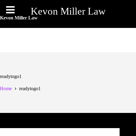
Skip
to
Kevon Miller Law
content
Kevon Miller Law
readytogo1
Home
readytogo1