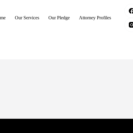
me
Our Services
Our Pledge
Attorney Profiles