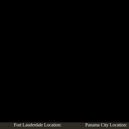
Fort Lauderdale Location:
Panama City Location: