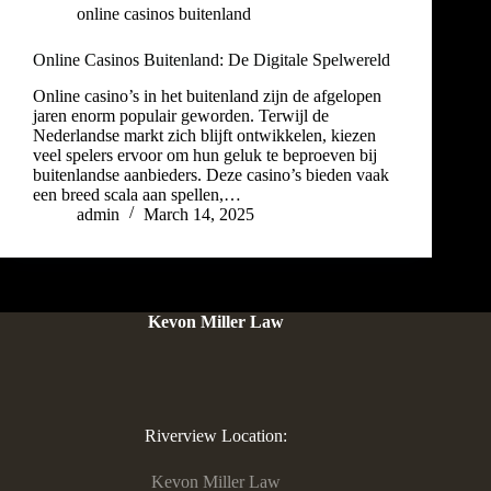
online casinos buitenland
Online Casinos Buitenland: De Digitale Spelwereld
Online casino’s in het buitenland zijn de afgelopen
jaren enorm populair geworden. Terwijl de
Nederlandse markt zich blijft ontwikkelen, kiezen
veel spelers ervoor om hun geluk te beproeven bij
buitenlandse aanbieders. Deze casino’s bieden vaak
een breed scala aan spellen,…
admin
March 14, 2025
Kevon Miller Law
Riverview Location:
Kevon Miller Law