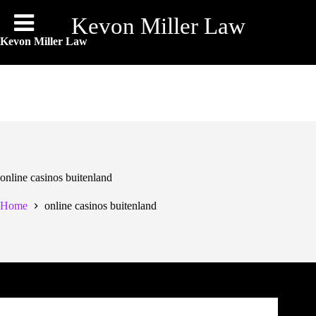
Skip
to
Kevon Miller Law
content
Kevon Miller Law
online casinos buitenland
Home
online casinos buitenland