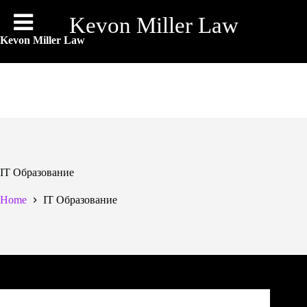
Skip
to
Kevon Miller Law
content
Kevon Miller Law
IT Образование
Home
IT Образование