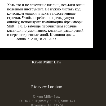
Хоть это и не сочетание клавиш, все-таки очень
полезный инструмент. Не нужно листать код
колесиком мышки и искать подсвеченные
строчки. Чтобы перейти на предыдущую
ошибку, используйте комбинацию Фреймворк
Shift + F8. В таблице перечислены горячие
клавиши по умолчанию, клавиши расширений,
и перенастроенные мной. Клавиши для…
admin
August 21, 2023
Kevon Miller Law
Riverview Location:
Kevon Miller Law
13194 US Highway S. 301, Suite 141
Riverview, FL 33579