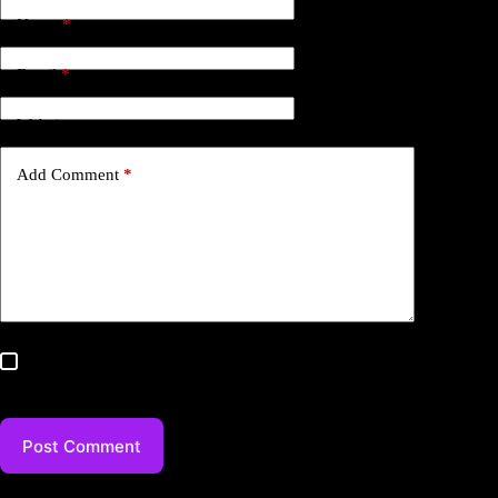
Name
*
Email
*
Website
Add Comment
*
Save my name, email, and website in this browser for the
next time I comment.
Post Comment