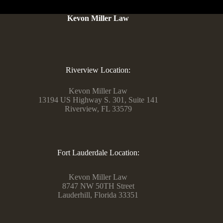
Kevon Miller Law
Riverview Location:
Kevon Miller Law
13194 US Highway S. 301, Suite 141
Riverview, FL 33579
Fort Lauderdale Location:
Kevon Miller Law
8747 NW 50TH Street
Lauderhill, Florida 33351