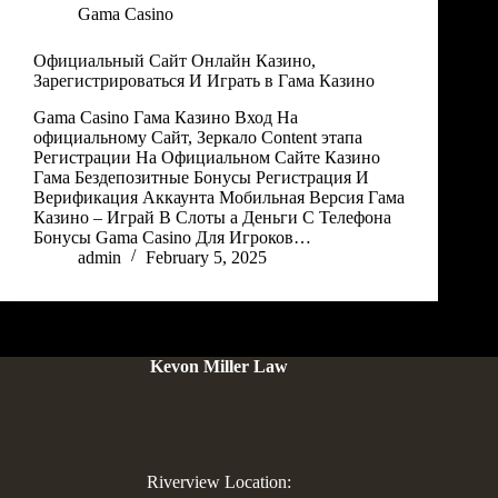
Gama Casino
Официальный Сайт Онлайн Казино,
Зарегистрироваться И Играть в Гама Казино
Gama Casino Гама Казино Вход На
официальному Сайт, Зеркало Content этапа
Регистрации На Официальном Сайте Казино
Гама Бездепозитные Бонусы Регистрация И
Верификация Аккаунта Мобильная Версия Гама
Казино – Играй В Слоты а Деньги С Телефона
Бонусы Gama Casino Для Игроков…
admin
February 5, 2025
Kevon Miller Law
Riverview Location: