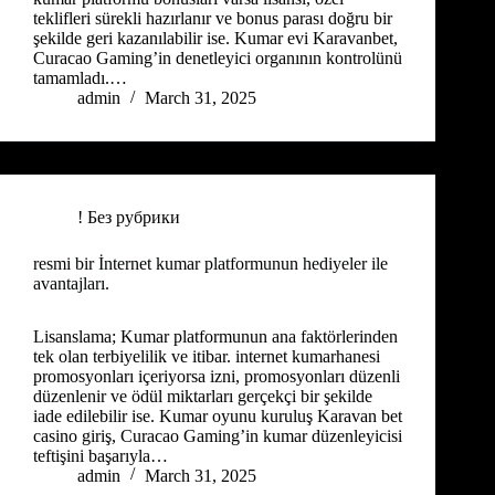
teklifleri sürekli hazırlanır ve bonus parası doğru bir
şekilde geri kazanılabilir ise. Kumar evi Karavanbet,
Curacao Gaming’in denetleyici organının kontrolünü
tamamladı.…
admin
March 31, 2025
! Без рубрики
resmi bir İnternet kumar platformunun hediyeler ile
avantajları.
Lisanslama; Kumar platformunun ana faktörlerinden
tek olan terbiyelilik ve itibar. internet kumarhanesi
promosyonları içeriyorsa izni, promosyonları düzenli
düzenlenir ve ödül miktarları gerçekçi bir şekilde
iade edilebilir ise. Kumar oyunu kuruluş Karavan bet
casino giriş, Curacao Gaming’in kumar düzenleyicisi
teftişini başarıyla…
admin
March 31, 2025