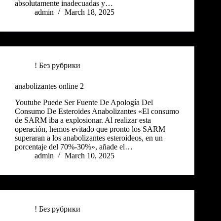
absolutamente inadecuadas y…
admin
March 18, 2025
! Без рубрики
ana­bo­lizan­tes onli­ne 2
Youtube Puede Ser Fuente De Apología Del
Consumo De Esteroides Anabolizantes «El consumo
de SARM iba a explosionar. Al realizar esta
operación, hemos evitado que pronto los SARM
superaran a los anabolizantes esteroideos, en un
porcentaje del 70%-30%», añade el…
admin
March 10, 2025
! Без рубрики