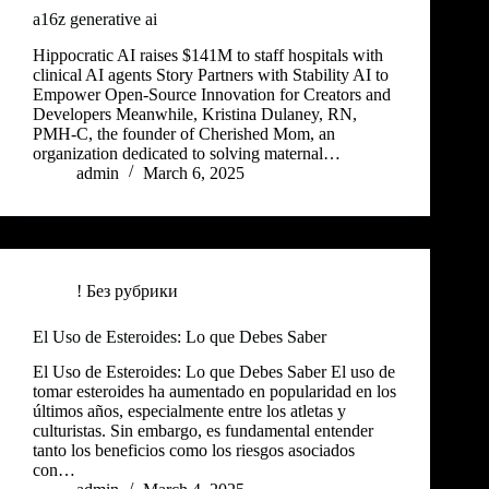
a16z generative ai
Hippocratic AI raises $141M to staff hospitals with
clinical AI agents Story Partners with Stability AI to
Empower Open-Source Innovation for Creators and
Developers Meanwhile, Kristina Dulaney, RN,
PMH-C, the founder of Cherished Mom, an
organization dedicated to solving maternal…
admin
March 6, 2025
! Без рубрики
El Uso de Esteroides: Lo que Debes Saber
El Uso de Esteroides: Lo que Debes Saber El uso de
tomar esteroides ha aumentado en popularidad en los
últimos años, especialmente entre los atletas y
culturistas. Sin embargo, es fundamental entender
tanto los beneficios como los riesgos asociados
con…