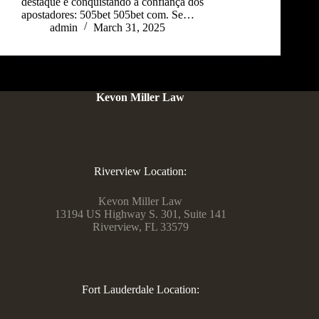
destaque e conquistando a confiança dos
apostadores: 505bet 505bet com. Se…
admin
March 31, 2025
Kevon Miller Law
Riverview Location:
Kevon Miller Law
13194 US Highway S. 301, Suite 141
Riverview, FL 33579
Fort Lauderdale Location: