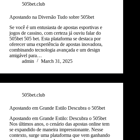
505bet.club
Apostando na Diversão Tudo sobre 505bet
Se você é um entusiasta de apostas esportivas e
jogos de cassino, com certeza já ouviu falar do
505bet 505 bet. Esta plataforma se destaca por
oferecer uma experiência de apostas inovadora,
combinando tecnologia avançada e um design
amigável para…
admin
March 31, 2025
505bet.club
Apostando em Grande Estilo Descubra o 505bet
Apostando em Grande Estilo: Descubra o 505bet
Nos últimos anos, o cenário das apostas online tem
se expandido de maneira impressionante. Nesse
contexto, surge uma plataforma que vem ganhando