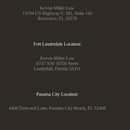
Kevon Miller Law
13194 US Highway S. 301, Suite 141
Riverview, FL 33579
Fort Lauderdale Location:
Kevon Miller Law
8747 NW 50TH Street
Lauderhill, Florida 33351
Panama City Location:
4408 Delwood Lane, Panama City Beach, FL 32408