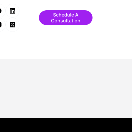
Schedule A
Consultation