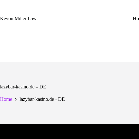
Skip
to
content
Kevon Miller Law
Ho
lazybar-kasino.de – DE
Home
lazybar-kasino.de - DE