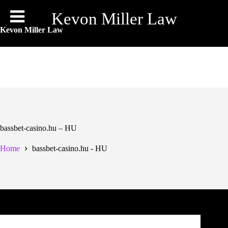
Skip
to
Kevon Miller Law
content
Kevon Miller Law
bassbet-casino.hu – HU
Home
bassbet-casino.hu - HU