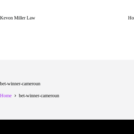
Skip
to
content
Kevon Miller Law
Ho
bet-winner-cameroun
Home
bet-winner-cameroun