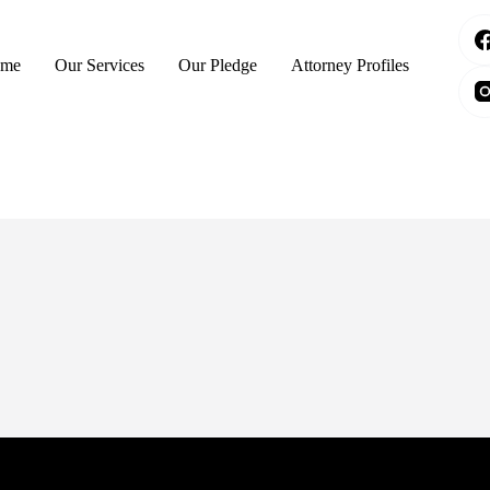
me
Our Services
Our Pledge
Attorney Profiles