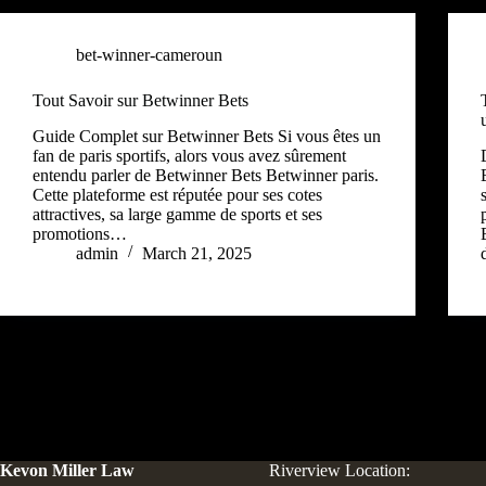
bet-winner-cameroun
Tout Savoir sur Betwinner Bets
Guide Complet sur Betwinner Bets Si vous êtes un
fan de paris sportifs, alors vous avez sûrement
entendu parler de Betwinner Bets Betwinner paris.
Cette plateforme est réputée pour ses cotes
attractives, sa large gamme de sports et ses
promotions…
admin
March 21, 2025
Kevon Miller Law
Riverview Location: