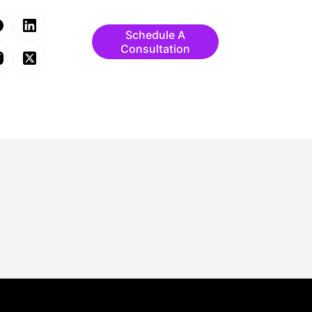
Schedule A
Consultation