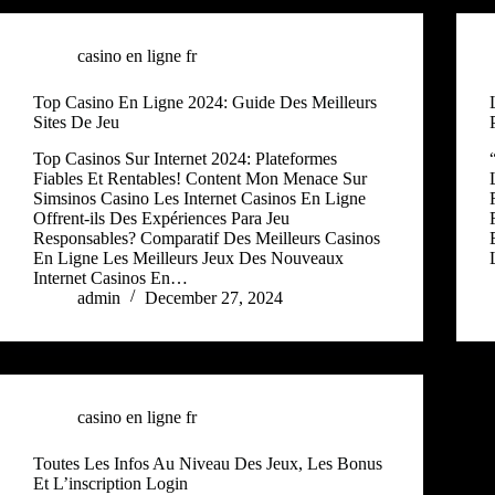
casino en ligne fr
Top Casino En Ligne 2024: Guide Des Meilleurs
Sites De Jeu
Top Casinos Sur Internet 2024: Plateformes
Fiables Et Rentables! Content Mon Menace Sur
Simsinos Casino Les Internet Casinos En Ligne
Offrent-ils Des Expériences Para Jeu
Responsables? Comparatif Des Meilleurs Casinos
En Ligne Les Meilleurs Jeux Des Nouveaux
Internet Casinos En…
admin
December 27, 2024
casino en ligne fr
Toutes Les Infos Au Niveau Des Jeux, Les Bonus
Et L’inscription Login