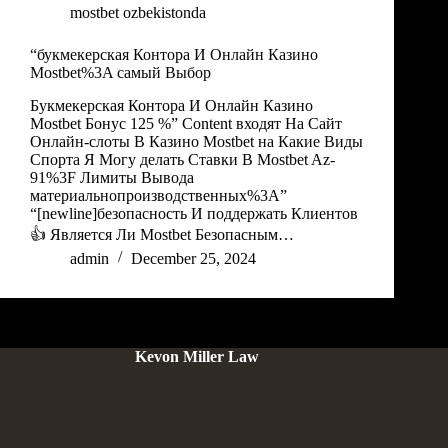
mostbet ozbekistonda
“букмекерская Контора И Онлайн Казино
Mostbet%3A самый Выбор
Букмекерская Контора И Онлайн Казино
Mostbet Бонус 125 %” Content входят На Сайт
Онлайн-слоты В Казино Mostbet на Какие Виды
Спорта Я Могу делать Ставки В Mostbet Az-
91%3F Лимиты Вывода
материальнопроизводственных%3A”
“[newline]безопасность И поддержать Клиентов
👍 Является Ли Mostbet Безопасным…
admin
December 25, 2024
Kevon Miller Law