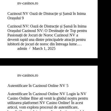
nv-casinos.ro
Cazinoul NV Oază de Distracție și Șansă în Inima
Orașului 9
Cazinoul NV: Oază de Distracție și Șansă în Inima
Orașului Cazinoul NV: O Destinație de Top pentru
Pasionații de Jocuri de Noroc Cazinoul NV a
devenit rapid una dintre principalele atracții pentru
iubitorii de jocuri de noroc din întreaga lume.…
admin
March 1, 2025
nv-casinos.ro
Autentificare în Cazinoul Online NV 5
Autentificare în Cazinoul Online NV Login la NV
Casino Online Bine ați venit la ghidul nostru pentru
utilizarea platformei NV Casino Online! În acest
articol, vom explora procesul de autentificare,