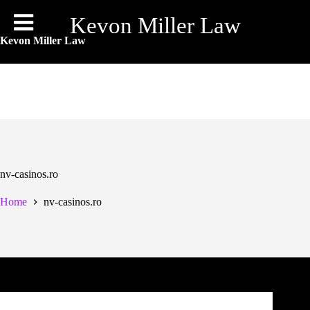
Skip
to
Kevon Miller Law
content
Kevon Miller Law
nv-casinos.ro
Home
nv-casinos.ro