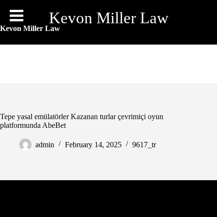
Skip
to
Kevon Miller Law
content
Kevon Miller Law
Tepe yasal emülatörler Kazanan turlar çevrimiçi oyun
platformunda AbeBet
admin
February 14, 2025
9617_tr