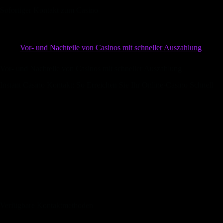
Sofortiger Kontakt zum Casino
Content
Vor- und Nachteile von Casinos mit schneller Auszahlung
Vor- und Nachteile von Casinos mit schneller Auszahlung
Instant Casino Kontakt: So Erreichen Sie Ihr Online-Casino Schnell
Der Kundenservice des Betreibers ist rund um die Uhr verfügbar 
Akzeptiere die Allgemeinen Geschäftsbedingungen und klicke 
Diese Partnerschaften haben keinen Einfluss auf unsere Inhalte u
und seriöses Spielerlebnis zu gewährleisten.
Im Allgemeinen bietet das Instant Casino Tische mit unterschied
High Roller anzusprechen.
Egal ob Anfänger oder erfahrener Spieler, es kann immer Situationen g
benötigen. Hier kommt der “Instant Casino Kontakt” ins Spiel. Diese F
erhalten, ohne lange Wartezeiten. In diesem Artikel erklären wir Ihnen
Verfügbare Kontaktmethoden
Die meisten Online-Casinos bieten mehrere Methoden an, um den Kunden