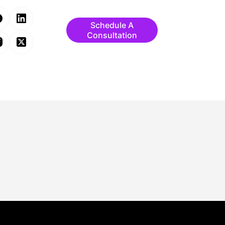
Schedule A
Consultation