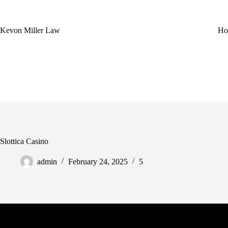
Skip
to
content
Kevon Miller Law
Ho
Slottica Casino
admin
February 24, 2025
5