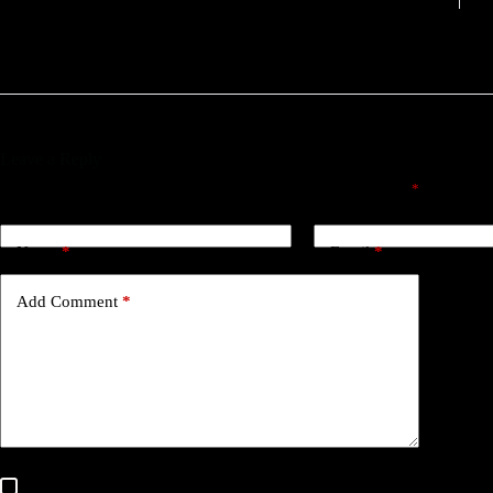
Experiences
Leave a Reply
Your email address will not be published.
Required fields are marked
*
Name
*
Email
*
Add Comment
*
Save my name, email, and website in this browser for the next tim