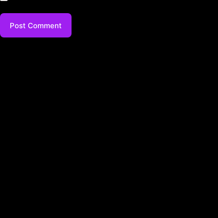
Post Comment