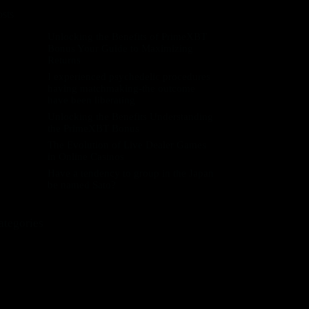
osts
Unlocking the Benefits of PrimeXBT
Bonus Your Guide to Maximizing
Returns
I experienced psychedelic procedures
having matchmaking-the outcome
have been liberating
Unlocking the Benefits Understanding
the PrimeXBT Bonus
The Evolution of Live Dealer Games
in Online Casinos
Have a tendency to group in the Japan
be named Sato?
ategories
! Без рубрики
++novPU
+pbdec
0,3703859009
0,8563320883
0,9449587806