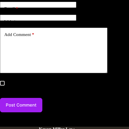
Email
*
Website
Add Comment
*
Save my name, email, and website in this browser for the
next time I comment.
Post Comment