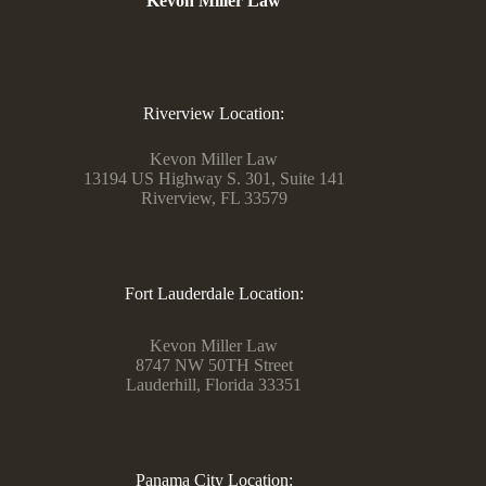
Kevon Miller Law
Riverview Location:
Kevon Miller Law
13194 US Highway S. 301, Suite 141
Riverview, FL 33579
Fort Lauderdale Location:
Kevon Miller Law
8747 NW 50TH Street
Lauderhill, Florida 33351
Panama City Location: