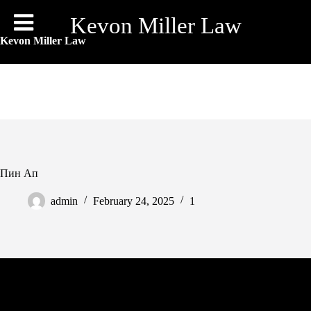
Skip
to
Kevon Miller Law
content
Kevon Miller Law
Пин Ап
admin
February 24, 2025
1
Пин Ап Казино Официальный Сайт в России: Вход и