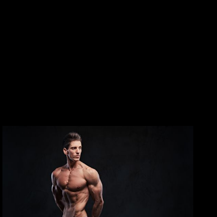
Consulta Médica:
Antes de comenzar cualquier ciclo
de nandrolona, consulta con un médico que pueda
evaluar tu salud general.
Monitoreo Regular:
Realiza análisis de sangre
regularmente para monitorear los niveles hormonales y
la salud hepática.
Educación:
Infórmate sobre los efectos secundarios y
aprende a reconocerlos para actuar rápidamente si
aparecen.
Ciclos Controlados:
Limita la duración del uso y evita
ciclos excesivamente largos para minimizar riesgos.