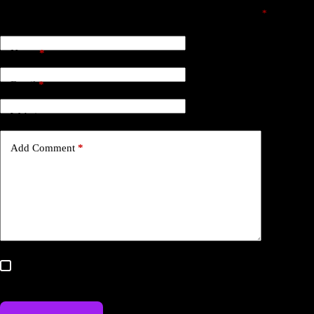
Your email address will not be published.
Required fields are marked
*
Name
*
Email
*
Website
Add Comment
*
Save my name, email, and website in this browser for the
next time I comment.