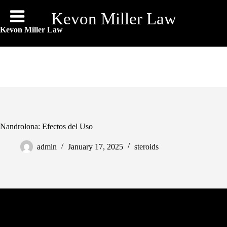
Skip
to
Kevon Miller Law
content
Kevon Miller Law
Nandrolona: Efectos del Uso
admin
January 17, 2025
steroids
La *nandrolona* es un esteroide anabólico que ha ganado