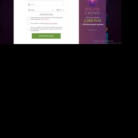
Για όλα τα είδη παικτών, υπάρχουν πολλά μπόνους και δώρα
αλλά και αποκλειστικές προσφορές για όσους παίζουν
τακτικά στο Malina Casino. Ακόμα, αν είστε παίκτες με
υψηλή δραστηριότητα αξίζει να δοκιμάσετε τα τουρνουά, που
μπορούν να σας εξασφαλίσουν σημαντικές επιβραβεύσεις
από το pool των βραβείων. Ωστόσο, οι πραγματικοί χρόνοι
επεξεργασίας μπορεί να εξαρτώνται επίσης από διαδικασίες
επαλήθευσης και οποιουδήποτε συγκεκριμένους όρους και
προϋποθέσεις που ισχύουν για τις αναλήψεις. Τα χρήματα
πιστώνονται στο λογαριασμό που έχετε δηλώσει, κατόπιν της
επαλήθευσης αυτού, εντός 1-3 ημερών. Το Malina casino
δημιουργήθηκε το 2016, αλλά νωρίτερα το 2024 εντάχθηκε
στη Rabidi NV και λειτουργεί υπό των πλαισίων της
ρυθμιστικής αρχής του Κουρασάο. Οι διαδικασίες εγγραφής,
σύνδεσης, επαλήθευσης λογαριασμού και κατάθεσης είναι
εύκολες, και ολοκληρώνονται με τα λιγότερα δυνατά κλικς.