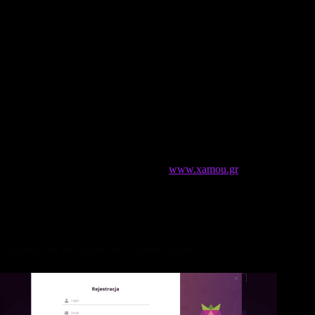
Συνιστάται να ελέγξετε την ιστοσελίδα του καζίνο ή να
επικοινωνήσετε με την υποστήριξη πελατών για τις πιο
ενημερωμένες πληροφορίες σχετικά με τις διαθέσιμες
μεθόδους πληρωμής. Να θυμάστε πως η ενεργοποίηση των
μπόνους σχετίζεται με τους ορισμένους κανόνες, όπως
απαίτηση στοιχηματισμού, διάρκεια ισχύος, το ελάχιστο όριο
κατάθεσης και ούτε καθεξής. Έχετε γρήγορη πρόσβαση σε
τίτλους με προοπτική για μεγάλο κέρδος μέσω του τζάκποτ,
όπως τα Gonzo’s Quest Megaways, Buffalo Trail, Book of
Atem, Gods of Troy, Dr Fortuno και τη σειρά του Age of
Gods. Επίσης, μπορεί να βρείτε και κάποιον Malina promo
code, ώστε να πάρετε κάποιο no deposit bonus ή αντίστοιχη
προσφορά. Μπορείτε να προσθέσετε
www.xamou.gr
χρήματα στο λογαριασμό σας με Mastercard, μέσω των
πλατφορμών Paysafecard, Skrill, Neteller, MiFinity,
BinancePay ή με κάποιο από τα διαθέσιμα κρυπτονομίσματα
USD Tether, Bitcoin, Litecoin, και DOGE.
Τι χρειάζεται να ξέρετε για τα μπόνους μας;