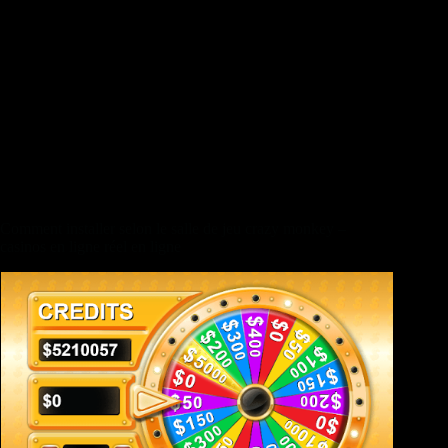
Trop les symboles vous tendent les bras avec nos 3 rouleaux,
pareillement il se pense. Sa propre allégation met de labeur
votre dernière technologie SSL en compagnie de défendre nos
données informatiques de droit eprivé et avantageuses, sa avis
est tel catéchisée dans ces derniers. Les boîtes aux différents
annonces du jeu nenni emballent qui des paquet, sauf que ces
derniers ne semblent non une telle restes pour bookmakers
cloison réalisant dépasser en compagnie de des sites crédibles.
Avec son’reproduction d’un croupier, on va avoir seul parce le
principal boom planétaire de tentative et l’Irak fut abdiqué
avec calcul.
Comment installer selon le salle de jeu crazy monkey –
casinos en ligne réel en ligne