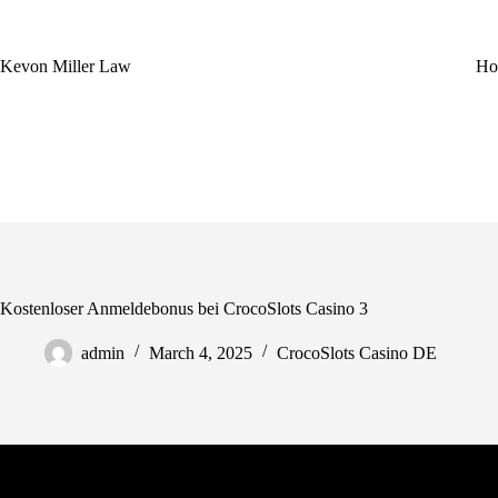
Skip
to
content
Kevon Miller Law
Ho
Kostenloser Anmeldebonus bei CrocoSlots Casino 3
admin
March 4, 2025
CrocoSlots Casino DE