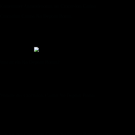
Kostenloser Anmeldebonus bei CrocoSlots Casino
Crocoslots Casino No Deposit Bonus
Willkommen bei Crocoslots Casino! Wer freut sich nicht über einen B
muss? Der Crocoslots Casino No Deposit Bonus ist eine großartige Mög
Spielerlebnis einzutauchen.
Was ist ein No Deposit Bonus?
Ein No Deposit Bonus ist eine spezielle Promotion, die Spielern die Gel
ohne eine Einzahlung vornehmen zu müssen. Dies ist ideal für neue Spi
Geld zu investieren.
Vorteile des Crocoslots Casino No Deposit Bonus
Kein finanzielles Risiko
Möglichkeit, verschiedene Spiele auszuprobieren
Gewinne können behalten werden (nach Erfüllung der Umsatzb
Attraktive Promotionen und Boni
Wie Sie den Crocoslots Casino No Deposit Bonus erhalten