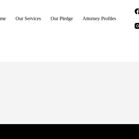
me
Our Services
Our Pledge
Attorney Profiles