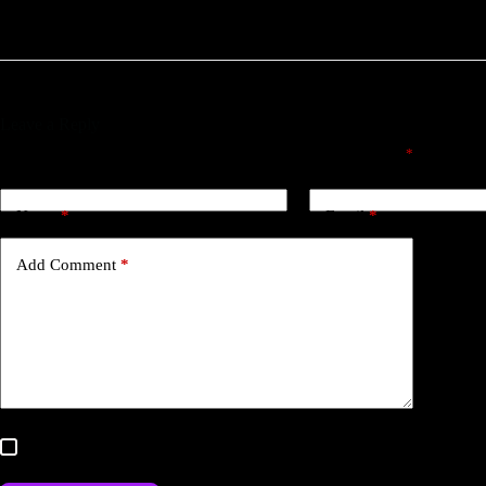
Leave a Reply
Your email address will not be published.
Required fields are marked
*
Name
*
Email
*
Add Comment
*
Save my name, email, and website in this browser for the next tim