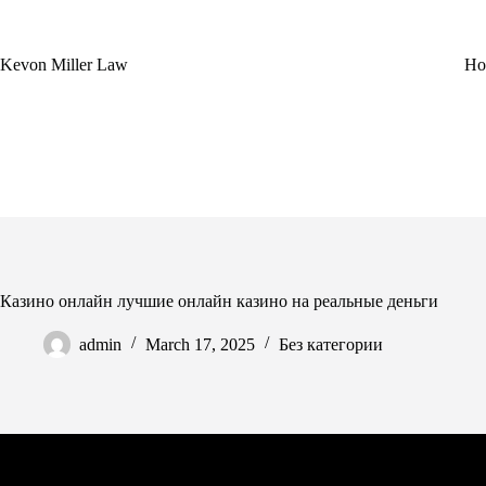
Skip
to
content
Kevon Miller Law
Ho
Казино онлайн лучшие онлайн казино на реальные деньги
admin
March 17, 2025
Без категории