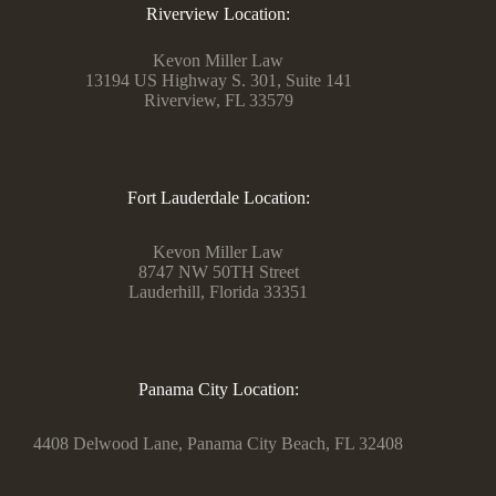
Riverview Location:
Kevon Miller Law
13194 US Highway S. 301, Suite 141
Riverview, FL 33579
Fort Lauderdale Location:
Kevon Miller Law
8747 NW 50TH Street
Lauderhill, Florida 33351
Panama City Location:
4408 Delwood Lane, Panama City Beach, FL 32408