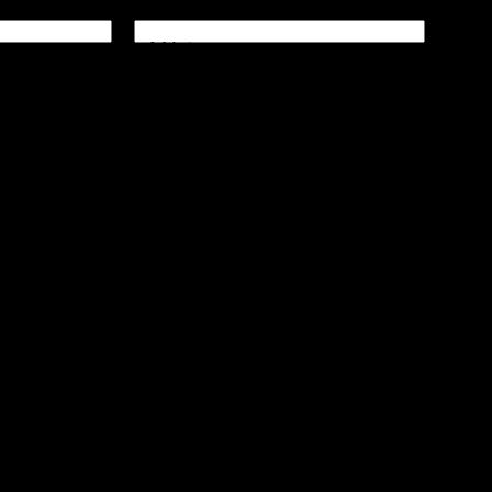
Website
e I comment.