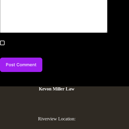
Save my name, email, and website in this browser for the
next time I comment.
Post Comment
Kevon Miller Law
Riverview Location: