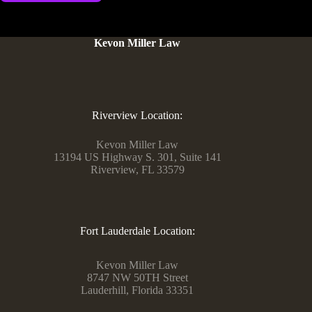
Kevon Miller Law
Riverview Location:
Kevon Miller Law
13194 US Highway S. 301, Suite 141
Riverview, FL 33579
Fort Lauderdale Location:
Kevon Miller Law
8747 NW 50TH Street
Lauderhill, Florida 33351