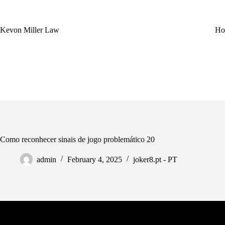
Skip
to
content
Kevon Miller Law
Ho
Como reconhecer sinais de jogo problemático 20
admin
February 4, 2025
joker8.pt - PT