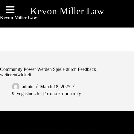
Skip
to
Kevon Miller Law
content
Kevon Miller Law
Community Power Werden Spiele durch Feedback
weiterentwickelt
admin
March 18, 2025
9. vegasino.ch - Готово к постингу
Community Power: Werden Spiele Durch Feedback