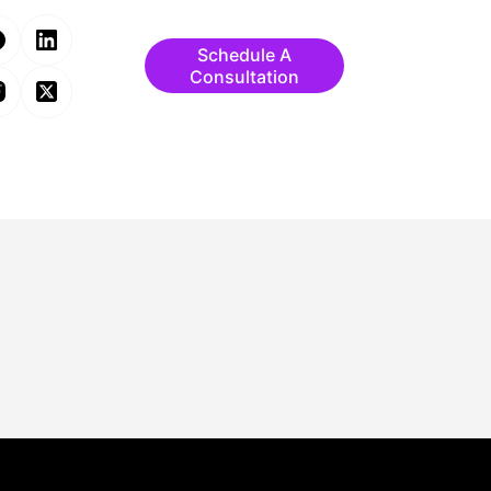
Schedule A
Consultation