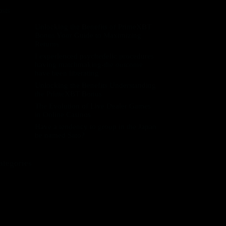
osts
Unlocking the Benefits of PrimeXBT
Bonus Your Guide to Maximizing
Returns
I experienced psychedelic procedures
having matchmaking-the outcome
have been liberating
Unlocking the Benefits Understanding
the PrimeXBT Bonus
The Evolution of Live Dealer Games
in Online Casinos
Have a tendency to group in the Japan
be named Sato?
ategories
! Без рубрики
++novPU
+pbdec
0,3703859009
0,8563320883
0,9449587806