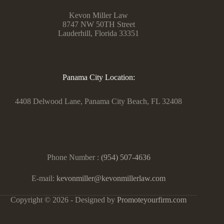
Kevon Miller Law
8747 NW 50TH Street
Lauderhill, Florida 33351
Panama City Location:
4408 Delwood Lane, Panama City Beach, FL 32408
Phone Number :
(954) 507-4636
E-mail:
kevonmiller@kevonmillerlaw.com
Copyright © 2026 - Designed by
Promoteyourfirm.com