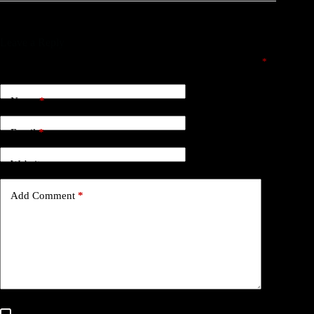
Leave a Reply
Your email address will not be published.
Required fields are marked
*
Name
*
Email
*
Website
Add Comment
*
Save my name, email, and website in this browser for the