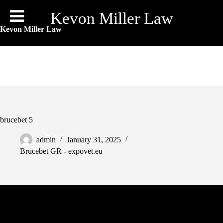
Skip
to
Kevon Miller Law
content
Kevon Miller Law
brucebet 5
admin
January 31, 2025
Brucebet GR - expovet.eu
Μπρούσμπετ