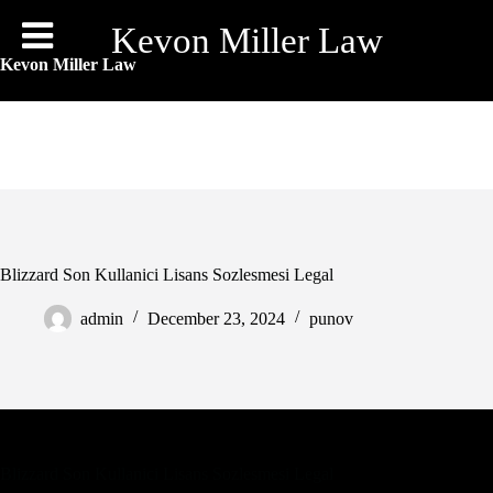
Skip
to
Kevon Miller Law
content
Kevon Miller Law
Blizzard Son Kullanici Lisans Sozlesmesi Legal
admin
December 23, 2024
punov
Blizzard Son Kullanici Lisans Sozlesmesi Legal