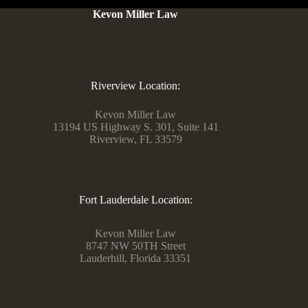
Kevon Miller Law
Riverview Location:
Kevon Miller Law
13194 US Highway S. 301, Suite 141
Riverview, FL 33579
Fort Lauderdale Location:
Kevon Miller Law
8747 NW 50TH Street
Lauderhill, Florida 33351