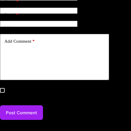
Name
*
Email
*
Website
Add Comment
*
Save my name, email, and website in this browser for the
next time I comment.
Post Comment