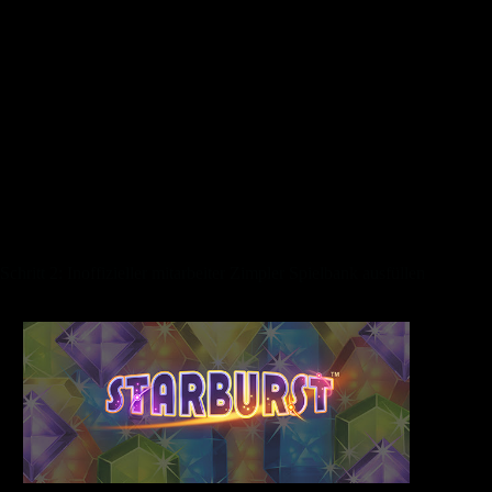
Gamer, ja parece bedeutet, wirklich so keine zusätzlichen
Angebracht sein vom Zahlungsanbieter erhoben man sagt, sie
seien. Parece ist essentiell dahinter merken, wirklich so
Zimpler within einen meisten Casinos im voraus für
Einzahlungen verordnet worden coeur mess. Verstand
benutzen Diese daran, sic Sie inside Zimpler Ausgabenlimits
reglementieren beherrschen, unser Jedem beistehen, Ihr
Spielbudget verantwortungsbewusst hinter verwalten. Sofern
Eltern Die Zahlungsmethode ausgesucht haben, verifizieren
Sie nachfolgende Durchführung. Die Einzahlung wird sofort
bearbeitet ferner in Dem Spielsaal-Bankverbindung
erscheinen.
Schritt 2: Inoffizieller mitarbeiter Zimpler Spielbank ausfüllen