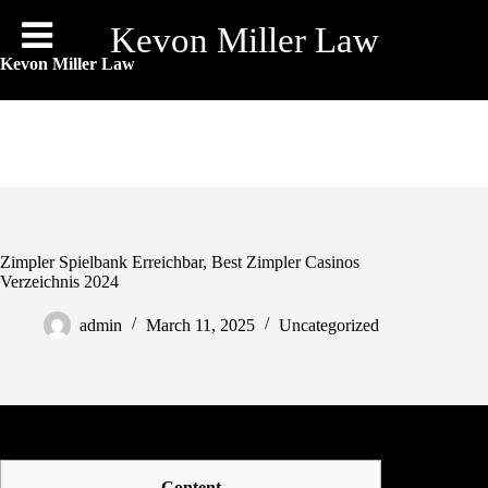
Skip
to
Kevon Miller Law
content
Kevon Miller Law
Zimpler Spielbank Erreichbar, Best Zimpler Casinos
Verzeichnis 2024
admin
March 11, 2025
Uncategorized
Content