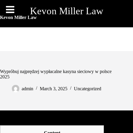
Skip
to
Kevon Miller Law
content
Kevon Miller Law
Wypróbuj najprędzej wypłacalne kasyna sieciowy w polsce
2025
admin
March 3, 2025
Uncategorized
Content