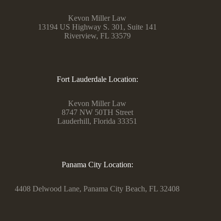
Kevon Miller Law
13194 US Highway S. 301, Suite 141
Riverview, FL 33579
Fort Lauderdale Location:
Kevon Miller Law
8747 NW 50TH Street
Lauderhill, Florida 33351
Panama City Location:
4408 Delwood Lane, Panama City Beach, FL 32408