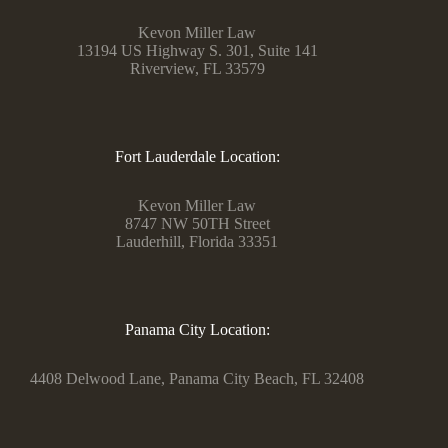
Kevon Miller Law
13194 US Highway S. 301, Suite 141
Riverview, FL 33579
Fort Lauderdale Location:
Kevon Miller Law
8747 NW 50TH Street
Lauderhill, Florida 33351
Panama City Location:
4408 Delwood Lane, Panama City Beach, FL 32408