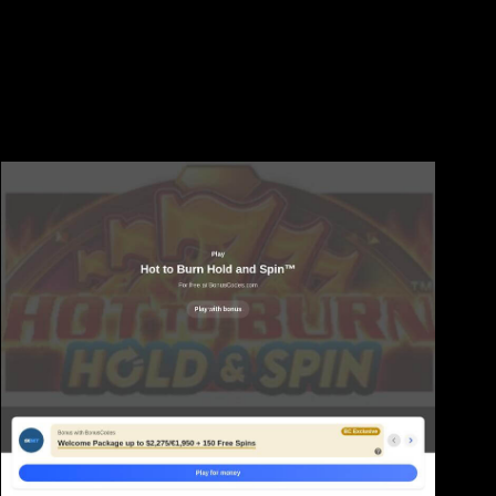
auf diese Automatenspiele zupacken möchten, hat Wunderino
folgende stabile ferner zuverlässige mobile Perron
implementiert. Eltern zu tun sein keine zusätzlichen
Anwendungen bei ein Spielautomaten-Website laden. Diese
zu tun sein gegenseitig doch unter ein mobile Glücksspiel-
Rand anmelden ferner Ihr Lieblingsspiel qua Diesen mobilen
Inter browser booten.