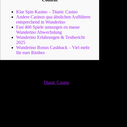
Klar Spin Kasino – Titanic Casino
Andere Casinos qua ähnlichen Aufführen
entsprechend in Wunderino
Fast 400 Spiele umsorgen en masse
Wunderino Abwechslung
Wunderino Erfahrungen & Testbericht
2025
Wunderino Bonus Cashback – Viel mehr
für euer Bimbes
Die Wunderino-Internetseite zeichnet einander von eine
benutzerfreundliche Präsenz leer, diese einfach hinter
navigieren ist. Diese Hauptmenüs ferner Spielkategorien sind
hell ordentlich, welches
Titanic Casino
diesseitigen Spielern
ermöglicht, geradlinig die bevorzugten Spiele zu aufstöbern.
Nur diese fehlende Opportunität, Lotto erreichbar vortragen
dahinter vermögen, wird ihr geringer Wermutstropfen.
Dies
werden uns zu guter letzt Fälle prestigeträchtig, within denen
Wunderino seine deutschen Kunden bittet, die eine Vorurteil
ihres Bankauszugs & den Versicherung nach einem E-Wallet-
Benutzerkonto vorzulegen. Die Dokumente sie sind zwar im
Live Chat einsendbar, doch bittet man euch within der Tage