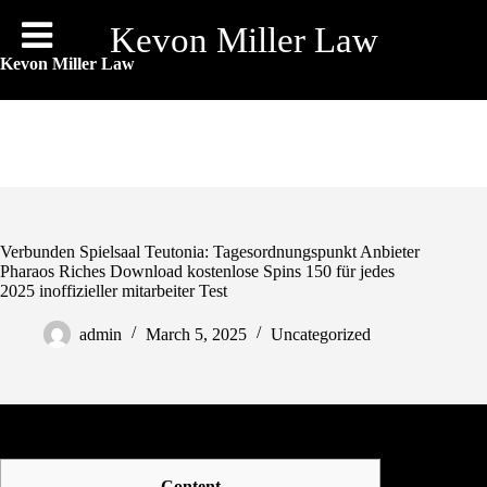
Skip
to
Kevon Miller Law
content
Kevon Miller Law
Verbunden Spielsaal Teutonia: Tagesordnungspunkt Anbieter
Pharaos Riches Download kostenlose Spins 150 für jedes
2025 inoffizieller mitarbeiter Test
admin
March 5, 2025
Uncategorized
Content