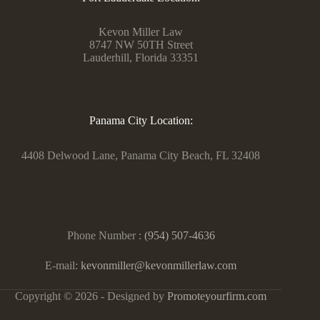
Kevon Miller Law
8747 NW 50TH Street
Lauderhill, Florida 33351
Panama City Location:
4408 Delwood Lane, Panama City Beach, FL 32408
Phone Number :
(954) 507-4636
E-mail:
kevonmiller@kevonmillerlaw.com
Copyright © 2026 - Designed by
Promoteyourfirm.com