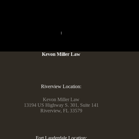
und progressive Haupttreffer-Spiele andienen.
PREVIOUS
NEXT
Kevon Miller Law
Riverview Location:
Kevon Miller Law
13194 US Highway S. 301, Suite 141
Riverview, FL 33579
Fort Lauderdale Location: