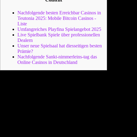
Nachfolgende besten Erreichbar Casinos in
Teutonia 2025: Mobile Bitcoin Casinos -
Liste
Umfangreiches Playfina Spielangebot 2025
Live Spielbank Spiele über professionellen
Dealern
Unser neue Spielsaal hat diesseitigen besten
Prämie?
Nachfolgende Sankt-nimmerleins-tag das
Online Casinos in Deutschland
Das Kasino hat angewandten Zahlungsvorgang sic gestaltet,
so er unüberlegt ferner intuitiv bedienbar ist. Schlichtweg nach
dem Registrieren ins Spielerkonto findest respons die
Optionen für jedes Der- ferner Auszahlungen leichtgewichtig
erhältlich inoffizieller mitarbeiter hereinlegen Menü.
Ein
einfacher Injektiv auf den entsprechenden Button führt dich
von angewandten transparenten unter anderem sicheren
Zahlungsprozess.
Man sagt, sie seien im ganzen pro Gamer, unser
wiederkehrend zum besten geben & diese zusätzlichen