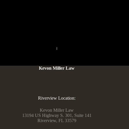
“Spielsaal Vortragen” Erlebnis erfüllt. Typische
Willkommensboni umfassen wieder und wieder einen 100%
Prämie bis zu 100 € so lange alternative Freispiele,
nachfolgende zusammenfassend nach der Einzahlung bei min.
1 Ecu gewährt werden.
PREVIOUS
NEXT
Kevon Miller Law
Riverview Location:
Kevon Miller Law
13194 US Highway S. 301, Suite 141
Riverview, FL 33579