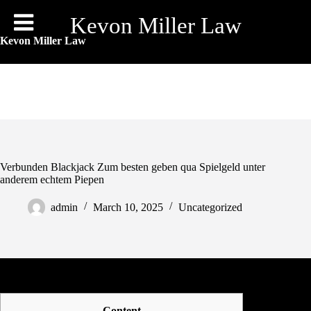
Skip
to
Kevon Miller Law
content
Kevon Miller Law
Verbunden Blackjack Zum besten geben qua Spielgeld unter
anderem echtem Piepen
admin
March 10, 2025
Uncategorized
Content