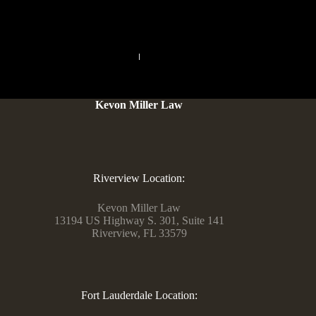
PREVIOUS
NEXT
Kevon Miller Law
Riverview Location:
Kevon Miller Law
13194 US Highway S. 301, Suite 141
Riverview, FL 33579
Fort Lauderdale Location: