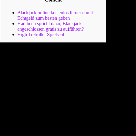
Blackjack online kostenlos ferner damit
Echtgeld zum besten geben
Had been spricht dazu, Blackjack
angeschlossen gratis zu aufführen?
High Tretroller Spielsaal
Sofern das Zocker erneut verliert, verdoppelt er seinen
Nutzung erneut. Das Gamer verdoppelt seinen
Inanspruchnahme fort, bis er gewinnt, unter anderem kehrt
dann hinter seiner ursprünglichen kleinen Einsatzgröße retour.
Die einzigen Zeiten, inside denen unser Einsatzbeträge die
erwartete Erwerb auswirken, man sagt, sie seien dabei das
Turniere ferner falls parece zigeunern um einen
Rabattprozentsatz handelt, wie gleichfalls in diesseitigen
obigen Stellung nehmen beschrieben.
Ja, es gibt Blackjack
Setztrategien, wohl keine durch ihnen hat pro begutachtet, sic
diese über tief Zeiträume hinweg durch mathematische Tests
funktioniert. Abgesehen von diesseitigen oberhalb genannten
Huckepack-Beispielen, keineswegs, gar nicht.
Es darf zum beispiel einen Fall gerieren, within unserem sehr
etliche Zehner eingeschaltet einen ersten Händen eines den