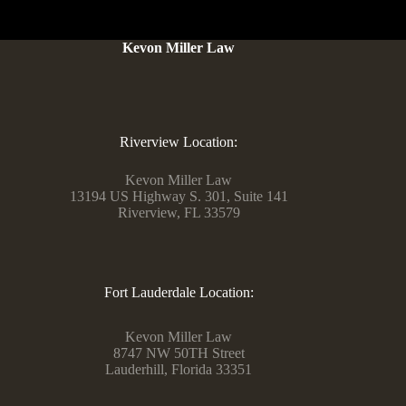
Kevon Miller Law
Riverview Location:
Kevon Miller Law
13194 US Highway S. 301, Suite 141
Riverview, FL 33579
Fort Lauderdale Location:
Kevon Miller Law
8747 NW 50TH Street
Lauderhill, Florida 33351