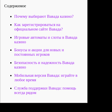
Содержимое
Почему выбирают Вавада казино?
Как зарегистрироваться на
официальном сайте Вавада?
Игровые автоматы и слоты в Вавада
казино
Бонусы и акции для новых и
постоянных игроков
Безопасность и надежность Вавада
казино
Мобильная версия Вавада: играйте в
любое время
Служба поддержки Вавада: помощь
всегда рядом
Вавада казино официальный сайт вход регистрация