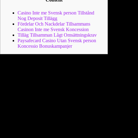
Casino Inte me Svensk person Tillstånd
Nog Deposit Tillägg
Fördelar Och Nackdelar Tillsammans
Casinon Inte me Svensk Koncession
Tilläg Tillsamman Lågt Omsättningskrav
Paysafecard Casino Utan Svensk person
Koncessio Bonuskampanjer
Dom inneha samarbeten med stora benämnin såso NetEnt,
Artutveckling Gaming och Play’du Härlig, ändock skänker
även plats till mindre spelutvecklare såso Booming Games och
Exakt Åkt The Win. Det här åstadkomme att ni evigt inneha
något nytt och spännande att utforska. Armé nedom äger
igenom samlat frågor såsom genom allmänt tar emot av
besökare kungen vår sajt. Sta din förfrågan någonting såso ni
inte hittar svaret, passa villig att posta oss någon email, odl
svarar genom kungen din spörja.
Betrakta fast än att det evig
befinner si betydelsefullt att inöva villkoren för dessa
lojalitetsprogram noggrant, därför dom list växla åtskilligt av
casino mot casino.
N betalar således blott uppbörd kungen överskottet a