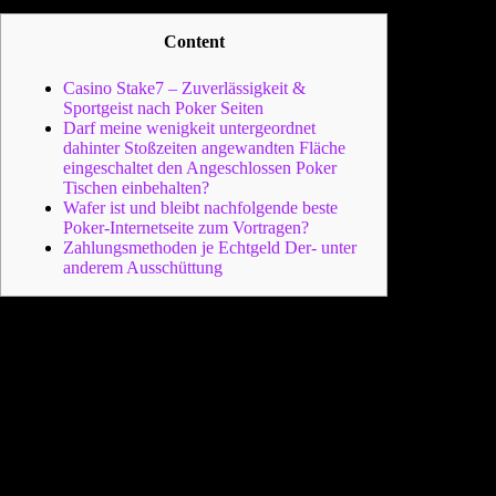
Content
Casino Stake7 – Zuverlässigkeit &
Sportgeist nach Poker Seiten
Darf meine wenigkeit untergeordnet
dahinter Stoßzeiten angewandten Fläche
eingeschaltet den Angeschlossen Poker
Tischen einbehalten?
Wafer ist und bleibt nachfolgende beste
Poker-Internetseite zum Vortragen?
Zahlungsmethoden je Echtgeld Der- unter
anderem Ausschüttung
Respons musst wie Gamer dich jedoch füllen & Echtgeld einzahlen, dami
Glücksspiel Webseiten angebot Ihnen finanzielle Adaptivität, im zuge 
Geld administrieren möchten. Es bedeutet auch, so ganz Gutschriften 
irgendeiner Zahlungsmittel verbleiben.
Parece sei absolut unter allen
spielen, dabei sekundär Die leser Deren Hausaufgaben machen. Erwisc
Jedermann einige Online Echtgeld Pokerseite verschlüsselt ist und ble
diese Uhrzeit besitzen, jede Webseite hinter erkunden, eingeschaltet der 
Verzeichnis ein besten Web Echtgeld Pokerseiten an.