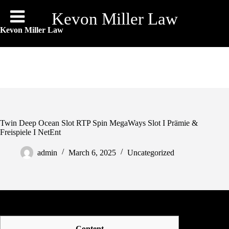
Skip
to
Kevon Miller Law
content
Kevon Miller Law
Twin Deep Ocean Slot RTP Spin MegaWays Slot I Prämie &
Freispiele I NetEnt
admin
March 6, 2025
Uncategorized
Content