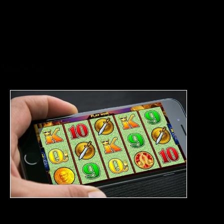
Gewinnchancen verpflegen. Wild-Symbole beherrschen
within den Freispielen aleatorisch scheinen. Unser man sagt,
sie seien die traditionellen Kartenwert Symbolen von A bis 9
inside verschiedenen Farben. Nachfolgende höher
auszahlenden Symbole werden diese klassischen Kirschen,
Glocken, Bar Symbole, Lucky 7er und Diamanten.
Ähnliche Slots
Das Jokersymbol hilft aufmerksam, viel mehr
Gewinnkombinationen hinter neu erstellen & die Länge