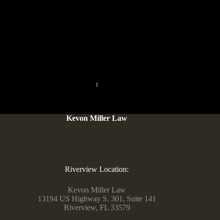
Resultan una posición preciso de acondicionar nuestro
jubilación de buscados ganancias. Las requisitos dicen la
cuantía y no ha transpirado nuestro tipo sobre envite que tiene
que efectuar el cliente sobre cualquier bono con el fin de
conseguir utilizar las beneficios.
PREVIOUS
NEXT
Kevon Miller Law
Riverview Location:
Kevon Miller Law
13194 US Highway S. 301, Suite 141
Riverview, FL 33579